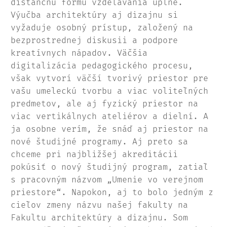
dištančnú formu vzdelávania úplne.
Výučba architektúry aj dizajnu si
vyžaduje osobný prístup, založený na
bezprostrednej diskusii a podpore
kreatívnych nápadov. Väčšia
digitalizácia pedagogického procesu,
však vytvorí väčší tvorivý priestor pre
vašu umeleckú tvorbu a viac voliteľných
predmetov, ale aj fyzický priestor na
viac vertikálnych ateliérov a dielní. A
ja osobne verím, že snáď aj priestor na
nové študijné programy. Aj preto sa
chceme pri najbližšej akreditácii
pokúsiť o nový študijný program, zatiaľ
s pracovným názvom „Umenie vo verejnom
priestore“. Napokon, aj to bolo jedným z
cieľov zmeny názvu našej fakulty na
Fakultu architektúry a dizajnu. Som