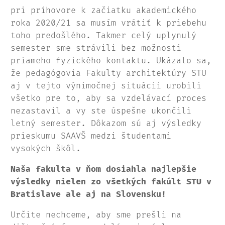
pri príhovore k začiatku akademického
roka 2020/21 sa musím vrátiť k priebehu
toho predošlého. Takmer celý uplynulý
semester sme strávili bez možnosti
priameho fyzického kontaktu. Ukázalo sa,
že pedagógovia Fakulty architektúry STU
aj v tejto výnimočnej situácii urobili
všetko pre to, aby sa vzdelávací proces
nezastavil a vy ste úspešne ukončili
letný semester. Dôkazom sú aj výsledky
prieskumu SAAVŠ medzi študentami
vysokých škôl.
Naša fakulta v ňom dosiahla najlepšie
výsledky nielen zo všetkých fakúlt STU v
Bratislave ale aj na Slovensku!
Určite nechceme, aby sme prešli na