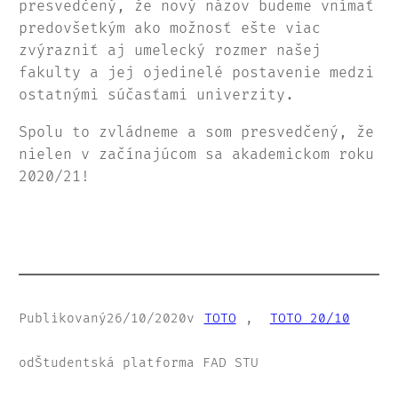
presvedčený, že nový názov budeme vnímať
predovšetkým ako možnosť ešte viac
zvýrazniť aj umelecký rozmer našej
fakulty a jej ojedinelé postavenie medzi
ostatnými súčasťami univerzity.
Spolu to zvládneme a som presvedčený, že
nielen v začínajúcom sa akademickom roku
2020/21!
Publikovaný
26/10/2020
v
TOTO
, 
TOTO 20/10
od
Študentská platforma FAD STU