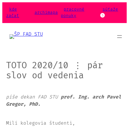
Prejsť
kde
pracovné
súťaže
na
archimapa
začať
ponuky
5
obsah
TOTO 2020/10 ⋮ pár
slov od vedenia
píše dekan FAD STU
prof. Ing. arch Pavel
Gregor, PhD.
Milí kolegovia študenti,