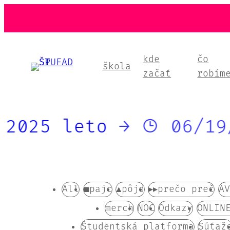
kde
čo
škola
začať
robím
 leto
→
06/19/2025 
All
■pajc
▲pôjd
▸▸prečo preč
AV
merch
NOC
Odkazy
ONLIN
Študentská platforma
Súťaž