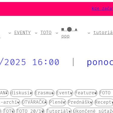
kde zača
■ ⬤ ▲
EVENTY
TOTO
tutoriá
e
ppp
16:00
|
ponocovani
ANT
diskusie
Erasmus
Eventy
featured
FOTO
E-archív
OTVÁRAČKA
Plenér
Prednášky
Recept
e
TOTO
TOTO 20/10
Tutoriály
Ukončené súťaž