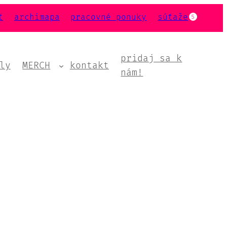
ť
archimapa
pracovné ponuky
súťaže
5
pridaj sa k
ly
MERCH
kontakt
nám!