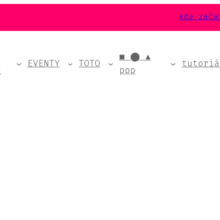
kde zača
■ ⬤ ▲
EVENTY
TOTO
tutoriá
e
ppp