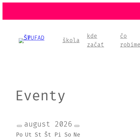
Prejsť
na
obsah
kde
čo
škola
začať
robím
Eventy
august
2026
Po
Ut
St
Št
Pi
So
Ne