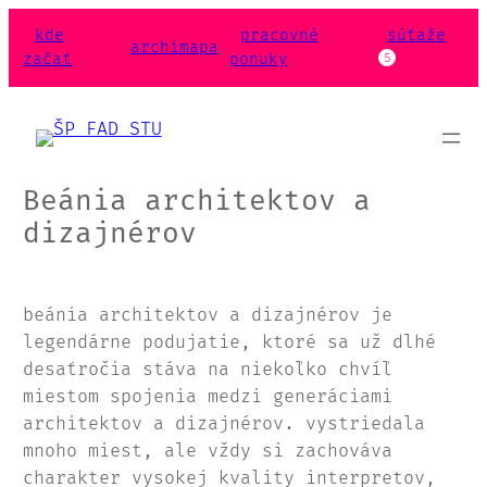
kde
pracovné
súťaže
archimapa
začať
ponuky
5
Beánia architektov a
dizajnérov
beánia architektov a dizajnérov je
legendárne podujatie, ktoré sa už dlhé
desaťročia stáva na niekoľko chvíľ
miestom spojenia medzi generáciami
architektov a dizajnérov. vystriedala
mnoho miest, ale vždy si zachováva
charakter vysokej kvality interpretov,