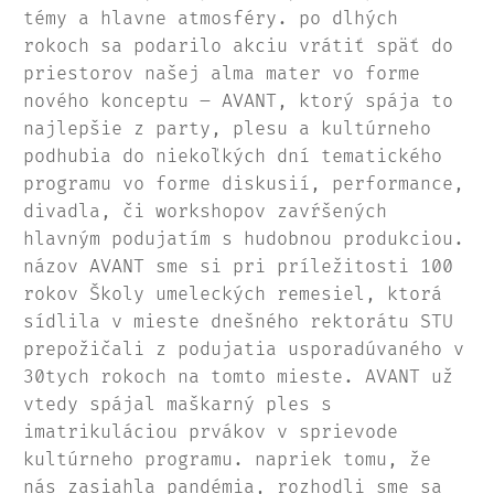
témy a hlavne atmosféry. po dlhých
rokoch sa podarilo akciu vrátiť späť do
priestorov našej alma mater vo forme
nového konceptu – AVANT, ktorý spája to
najlepšie z party, plesu a kultúrneho
podhubia do niekoľkých dní tematického
programu vo forme diskusií, performance,
divadla, či workshopov zavŕšených
hlavným podujatím s hudobnou produkciou.
názov AVANT sme si pri príležitosti 100
rokov Školy umeleckých remesiel, ktorá
sídlila v mieste dnešného rektorátu STU
prepožičali z podujatia usporadúvaného v
30tych rokoch na tomto mieste. AVANT už
vtedy spájal maškarný ples s
imatrikuláciou prvákov v sprievode
kultúrneho programu. napriek tomu, že
nás zasiahla pandémia, rozhodli sme sa