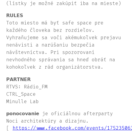
(lístky je možné zakúpiť iba na mieste)
𝗥𝗨𝗟𝗘𝗦
Toto miesto má byť safe space pre
každého človeka bez rozdieľov.
Vyhraňujeme sa voči akémukoľvek prejavu
nenávisti a narúšaniu bezpečia
návštevníctva. Pri spozorovaní
nevhodného správania sa hneď obráť na
kohokoľvek z rád organizátorstva.
𝗣𝗔𝗥𝗧𝗡𝗘𝗥
RTVS: Rádio_FM
CTRL_Space
Minulle Lab
𝗽𝗼𝗻𝗼𝗰𝗼𝘃𝗮𝗻𝗶𝗲 je oficiálnou afterparty
Noci architektúry a dizajnu.
[
https://www.facebook.com/events/17523506