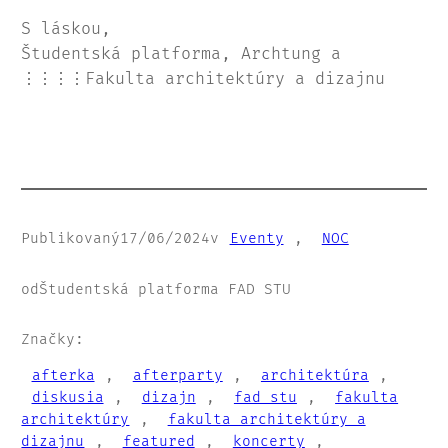
S láskou,
Študentská platforma, Archtung a
⋮⋮⋮⋮Fakulta architektúry a dizajnu
Publikovaný
17/06/2024
v
Eventy
, 
NOC
od
Študentská platforma FAD STU
Značky:
afterka
, 
afterparty
, 
architektúra
, 
diskusia
, 
dizajn
, 
fad stu
, 
fakulta
architektúry
, 
fakulta architektúry a
dizajnu
, 
featured
, 
koncerty
, 