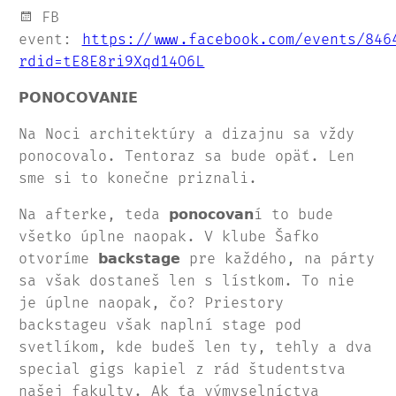
FB
event:
https://www.facebook.com/events/846
rdid=tE8E8ri9Xqd14O6L
𝗣𝗢𝗡𝗢𝗖𝗢𝗩𝗔𝗡𝗜𝗘
Na Noci architektúry a dizajnu sa vždy
ponocovalo. Tentoraz sa bude opäť. Len
sme si to konečne priznali.
Na afterke, teda 𝗽𝗼𝗻𝗼𝗰𝗼𝘃𝗮𝗻í to bude
všetko úplne naopak. V klube Šafko
otvoríme 𝗯𝗮𝗰𝗸𝘀𝘁𝗮𝗴𝗲 pre každého, na párty
sa však dostaneš len s lístkom. To nie
je úplne naopak, čo? Priestory
backstageu však naplní stage pod
svetlíkom, kde budeš len ty, tehly a dva
special gigs kapiel z rád študentstva
našej fakulty. Ak ťa výmyselníctva