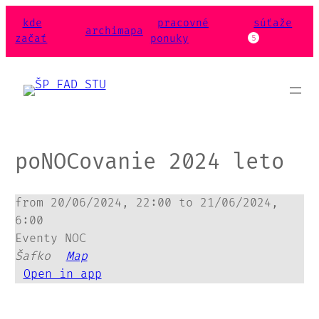
Prejsť
kde
pracovné
súťaže
na
archimapa
začať
ponuky
5
obsah
poNOCovanie 2024 leto
from
20/06/2024
,
22:00
to
21/06/2024
,
6:00
Eventy
NOC
Šafko
Map
Open in app