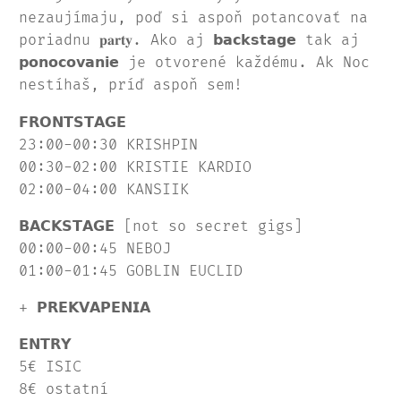
nezaujímaju, poď si aspoň potancovať na
poriadnu 𝐩𝐚𝐫𝐭𝐲. Ako aj 𝗯𝗮𝗰𝗸𝘀𝘁𝗮𝗴𝗲 tak aj
𝗽𝗼𝗻𝗼𝗰𝗼𝘃𝗮𝗻𝗶𝗲 je otvorené každému. Ak Noc
nestíhaš, príď aspoň sem!
𝗙𝗥𝗢𝗡𝗧𝗦𝗧𝗔𝗚𝗘
23:00-00:30 KRISHPIN
00:30-02:00 KRISTIE KARDIO
02:00-04:00 KANSIIK
𝗕𝗔𝗖𝗞𝗦𝗧𝗔𝗚𝗘 [not so secret gigs]
00:00-00:45 NEBOJ
01:00-01:45 GOBLIN EUCLID
+ 𝗣𝗥𝗘𝗞𝗩𝗔𝗣𝗘𝗡𝗜𝗔
𝗘𝗡𝗧𝗥𝗬
5€ ISIC
8€ ostatní