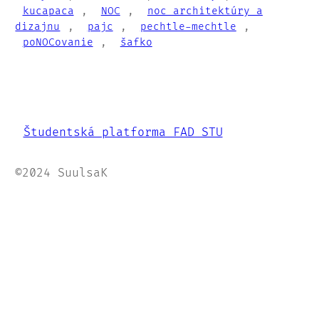
kucapaca
, 
NOC
, 
noc architektúry a
dizajnu
, 
pajc
, 
pechtle-mechtle
, 
poNOCovanie
, 
šafko
Študentská platforma FAD STU
©2024 SuulsaK