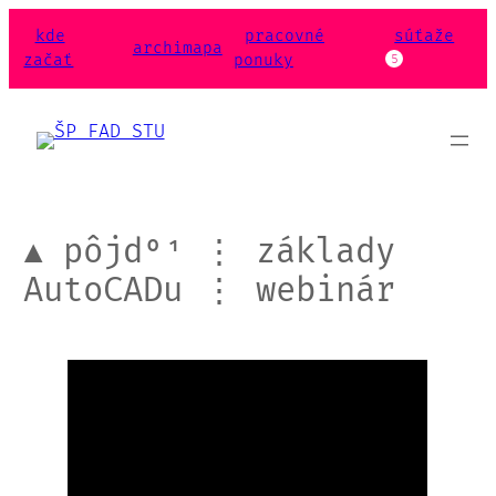
Prejsť
kde
pracovné
súťaže
na
archimapa
začať
ponuky
5
obsah
▲ pôjd⁰¹ ⋮ základy
AutoCADu ⋮ webinár