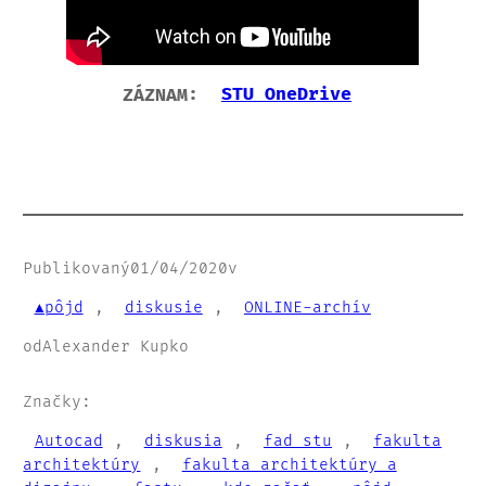
ZÁZNAM:
STU OneDrive
Publikovaný
01/04/2020
v
▲pôjd
, 
diskusie
, 
ONLINE-archív
od
Alexander Kupko
Značky:
Autocad
, 
diskusia
, 
fad stu
, 
fakulta
architektúry
, 
fakulta architektúry a