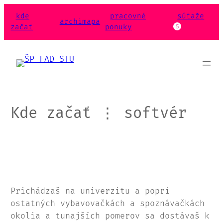
Prejsť
kde
pracovné
súťaže
na
archimapa
začať
ponuky
5
obsah
Kde začať ⋮ softvér
Prichádzaš na univerzitu a popri
ostatných vybavovačkách a spoznávačkách
okolia a tunajších pomerov sa dostávaš k