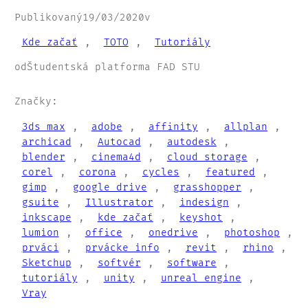
Publikovaný
19/03/2020
v
Kde začať
, 
TOTO
, 
Tutoriály
od
Študentská platforma FAD STU
Značky:
3ds max
, 
adobe
, 
affinity
, 
allplan
, 
archicad
, 
Autocad
, 
autodesk
, 
blender
, 
cinema4d
, 
cloud storage
, 
corel
, 
corona
, 
cycles
, 
featured
, 
gimp
, 
google drive
, 
grasshopper
, 
gsuite
, 
Illustrator
, 
indesign
, 
inkscape
, 
kde začať
, 
keyshot
, 
lumion
, 
office
, 
onedrive
, 
photoshop
, 
prváci
, 
prvácke info
, 
revit
, 
rhino
, 
Sketchup
, 
softvér
, 
software
, 
tutoriály
, 
unity
, 
unreal engine
, 
Vray