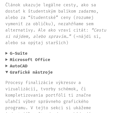
Článok ukazuje legálne cesty, ako sa
dostať k študentským balíkom zadarmo,
alebo za “študentské” ceny (rozumej
vymeniť za obličku), nezahŕňame sem
alternatívy. Ale ako vraví citát:
“Cestu
si nájdem, alebo spravím…”
(=nájdi si,
alebo sa opýtaj starších)
G-Suite
Microsoft Office
AutoCAD
Grafické nástroje
Procesy finalizácie výkresov a
vizualizácií, tvorby schémok, či
kompletizovania portfólí ti značne
uľahčí výber správneho grafického
programu. V tejto sekci si ukážeme