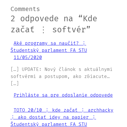
Comments
2 odpovede na “Kde
začať ⋮ softvér”
Aké programy sa naučiť? ⋮
Študentský parlament FA STU
11/05/2020
[…] UPDATE: Nový článok s aktuálnymi
softvérmi a postupom, ako z&iacute…
[…]
Prihláste sa pre odoslanie odpovede
TOTO 20/10 ⋮ kde začať ⋮ archhacky
⋮ ako dostať idey na papier ⋮
Študentský parlament FA STU