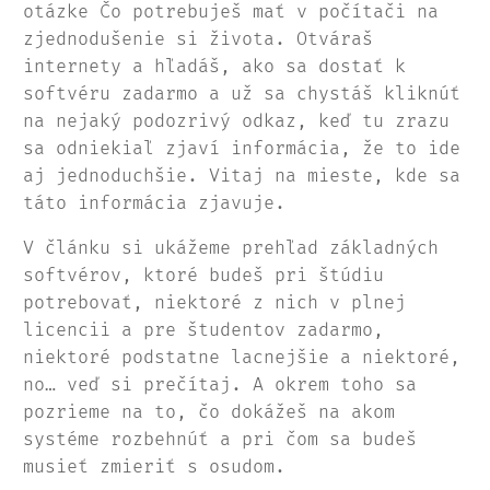
otázke Čo potrebuješ mať v počítači na
zjednodušenie si života. Otváraš
internety a hľadáš, ako sa dostať k
softvéru zadarmo a už sa chystáš kliknúť
na nejaký podozrivý odkaz, keď tu zrazu
sa odniekiaľ zjaví informácia, že to ide
aj jednoduchšie. Vitaj na mieste, kde sa
táto informácia zjavuje.
V článku si ukážeme prehľad základných
softvérov, ktoré budeš pri štúdiu
potrebovať, niektoré z nich v plnej
licencii a pre študentov zadarmo,
niektoré podstatne lacnejšie a niektoré,
no… veď si prečítaj. A okrem toho sa
pozrieme na to, čo dokážeš na akom
systéme rozbehnúť a pri čom sa budeš
musieť zmieriť s osudom.