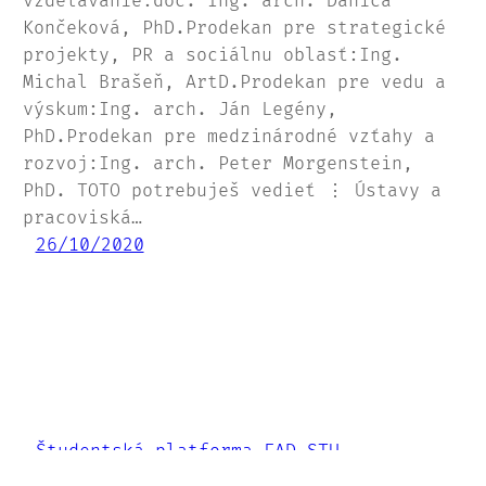
vzdelávanie:doc. Ing. arch. Danica
Končeková, PhD.Prodekan pre strategické
projekty, PR a sociálnu oblasť:Ing.
Michal Brašeň, ArtD.Prodekan pre vedu a
výskum:Ing. arch. Ján Legény,
PhD.Prodekan pre medzinárodné vzťahy a
rozvoj:Ing. arch. Peter Morgenstein,
PhD. TOTO potrebuješ vedieť ⋮ Ústavy a
pracoviská…
26/10/2020
Študentská platforma FAD STU