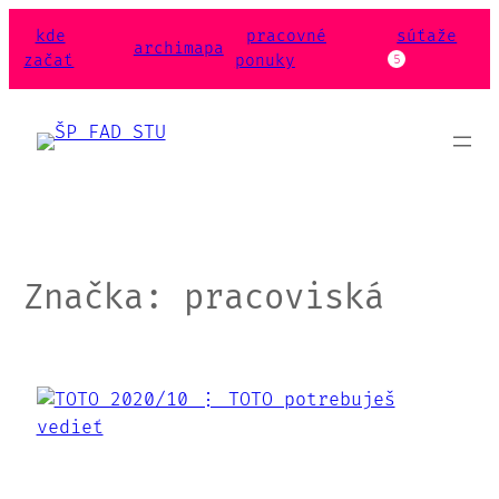
Prejsť
kde
pracovné
súťaže
na
archimapa
začať
ponuky
5
obsah
Značka:
pracoviská