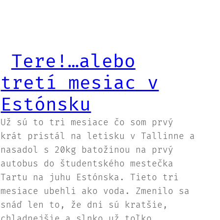
Tere!…alebo
tretí mesiac v
Estónsku
Už sú to tri mesiace čo som prvý
krát pristál na letisku v Tallinne a
nasadol s 20kg batožinou na prvý
autobus do študentského mestečka
Tartu na juhu Estónska. Tieto tri
mesiace ubehli ako voda. Zmenilo sa
snáď len to, že dni sú kratšie,
chladnejšie a slnko už toľko