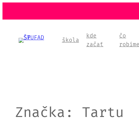
Prejsť
na
obsah
kde
čo
škola
začať
robím
Značka:
Tartu