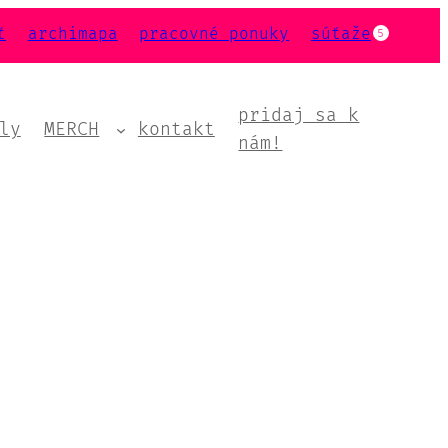
ť
archimapa
pracovné ponuky
súťaže
5
pridaj sa k
ly
MERCH
kontakt
nám!