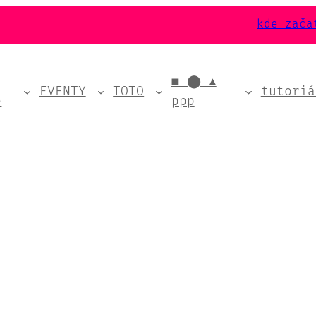
kde zača
■ ⬤ ▲
EVENTY
TOTO
tutoriá
e
ppp