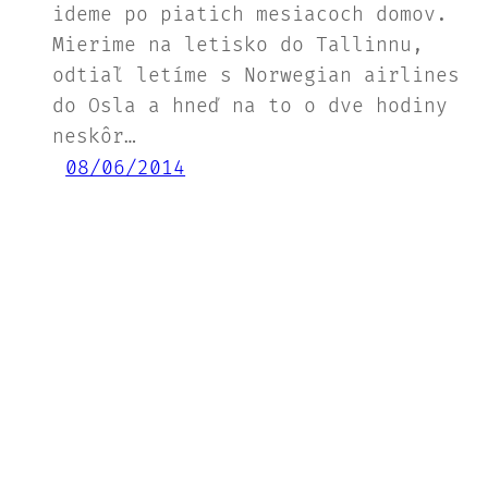
ideme po piatich mesiacoch domov.
Mierime na letisko do Tallinnu,
odtiaľ letíme s Norwegian airlines
do Osla a hneď na to o dve hodiny
neskôr…
08/06/2014
Študentská platforma FAD STU