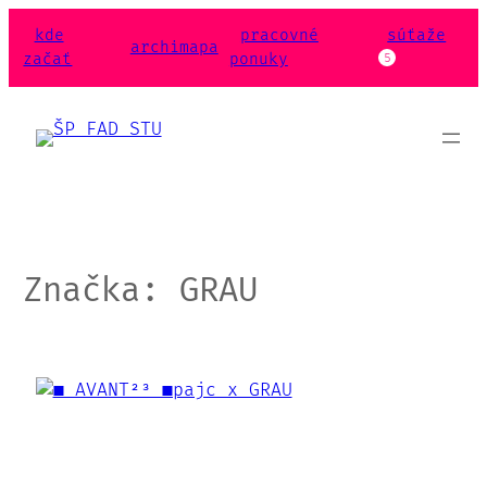
Prejsť
kde
pracovné
súťaže
na
archimapa
začať
ponuky
5
obsah
Značka:
GRAU