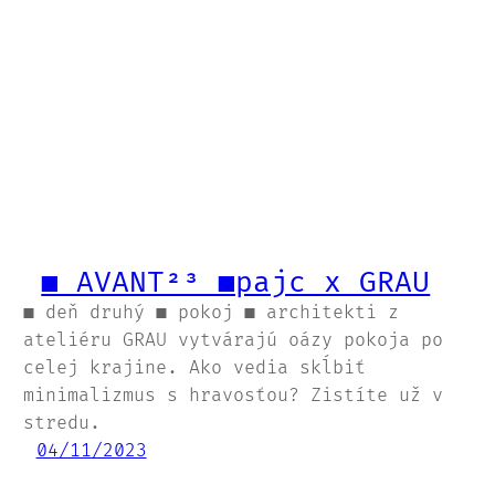
■ AVANT²³ ■pajc x GRAU
■ deň druhý ■ pokoj ■ architekti z
ateliéru GRAU vytvárajú oázy pokoja po
celej krajine. Ako vedia skĺbiť
minimalizmus s hravosťou? Zistíte už v
stredu.
04/11/2023