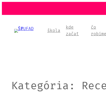
Prejsť
na
obsah
kde
čo
škola
začať
robím
Kategória:
Rec