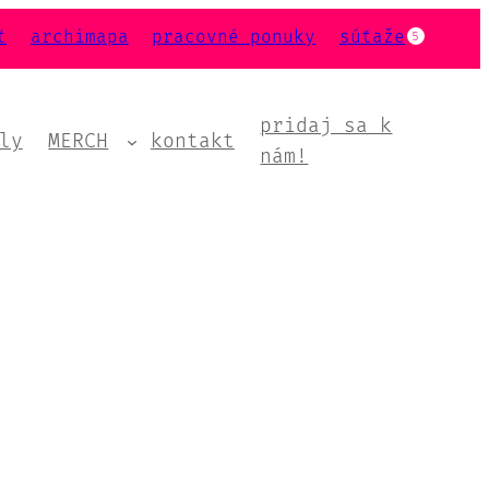
ť
archimapa
pracovné ponuky
súťaže
5
pridaj sa k
ly
MERCH
kontakt
nám!