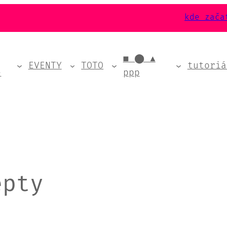
kde zača
■ ⬤ ▲
EVENTY
TOTO
tutoriá
e
ppp
epty