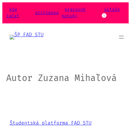
Prejsť
kde
pracovné
súťaže
na
archimapa
začať
ponuky
5
obsah
Autor
Zuzana Mihaľová
Študentská platforma FAD STU