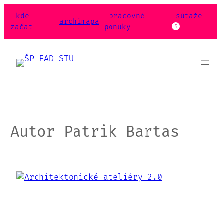
Prejsť
kde
pracovné
súťaže
na
archimapa
začať
ponuky
5
obsah
Autor
Patrik Bartas