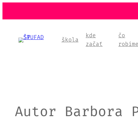
Prejsť
na
obsah
kde
čo
škola
začať
robím
Autor
Barbora 