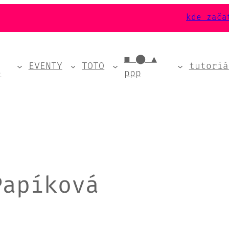
kde zača
■ ⬤ ▲
EVENTY
TOTO
tutoriá
e
ppp
Papíková