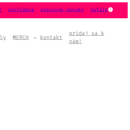
ť
archimapa
pracovné ponuky
súťaže
5
pridaj sa k
ly
MERCH
kontakt
nám!